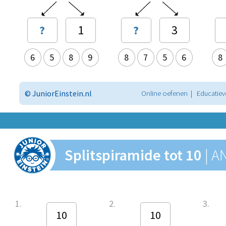
?
1
?
3
6
5
8
9
8
7
5
6
8
© JuniorEinstein.nl
Online oefenen | Educatiev
Splitspiramide tot 10
| 
1.
2.
3.
10
10