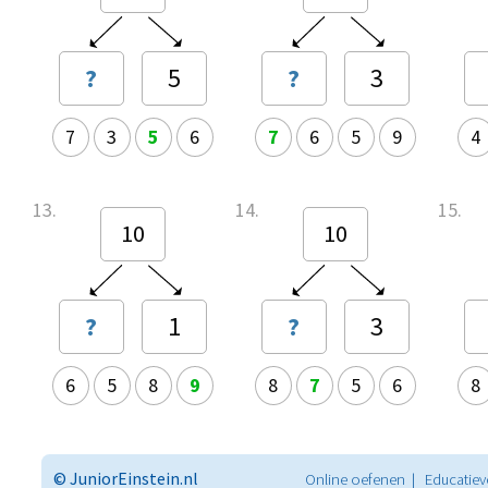
?
5
?
3
7
3
5
6
7
6
5
9
4
13.
14.
15.
10
10
?
1
?
3
6
5
8
9
8
7
5
6
8
© JuniorEinstein.nl
Online oefenen | Educatiev