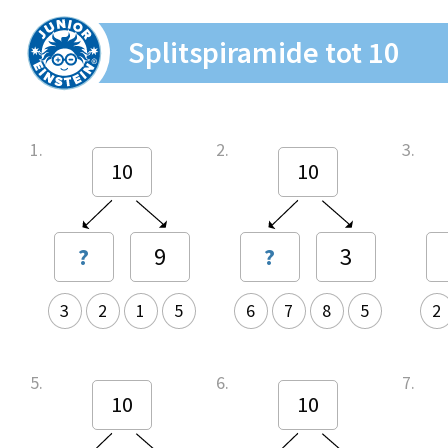
Splitspiramide tot 10
1.
2.
3.
10
10
?
9
?
3
3
2
1
5
6
7
8
5
2
5.
6.
7.
10
10