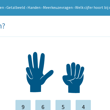
len
›
Getalbeeld
›
Handen
›
Meerkeuzevragen
›
Welk cijfer hoort bij
n?
9
6
5
4