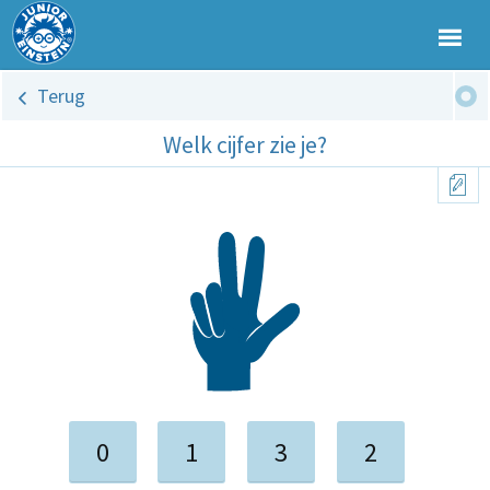
Terug
Welk cijfer zie je?
0
1
3
2