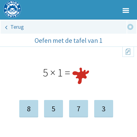
Terug
Oefen met de tafel van 1
5 × 1 =
8
5
7
3