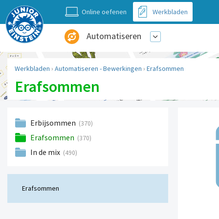
Online oefenen
Werkbladen
Automatiseren
Werkbladen
›
Automatiseren - Bewerkingen
›
Erafsommen
Erafsommen
Erbijsommen
(370)
Erafsommen
(370)
In de mix
(490)
Erafsommen