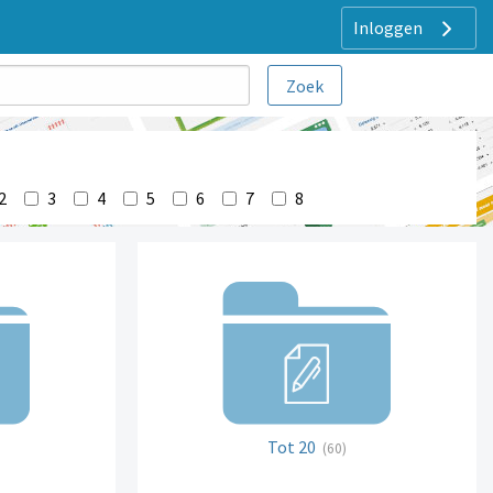
Inloggen
2
3
4
5
6
7
8
Tot 20
(60)