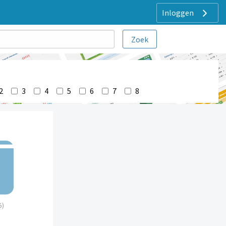
Inloggen
2
3
4
5
6
7
8
5)