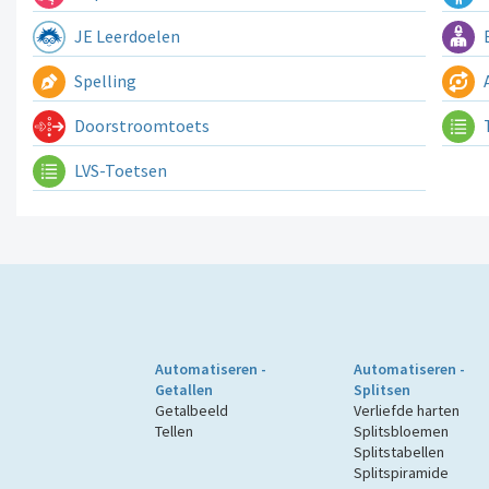
JE Leerdoelen
E
Spelling
A
Doorstroomtoets
LVS-Toetsen
Automatiseren -
Automatiseren -
Getallen
Splitsen
Getalbeeld
Verliefde harten
Tellen
Splitsbloemen
Splitstabellen
Splitspiramide