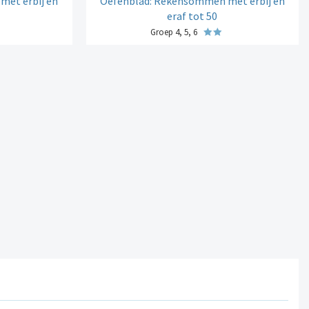
met erbij en
Oefenblad: Rekensommen met erbij en
eraf tot 50
Groep 4, 5, 6