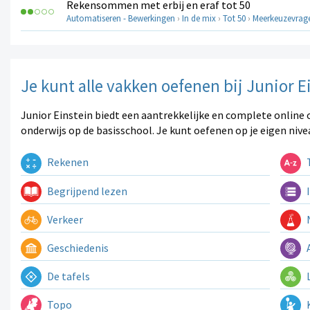
Rekensommen met erbij en eraf tot 50
Automatiseren - Bewerkingen
›
In de mix
›
Tot 50
›
Meerkeuzevrag
Je kunt alle vakken oefenen bij Junior E
Junior Einstein biedt een aantrekkelijke en complete online 
onderwijs op de basisschool. Je kunt oefenen op je eigen nive
Rekenen
T
Begrijpend lezen
I
Verkeer
N
Geschiedenis
A
De tafels
L
Topo
K