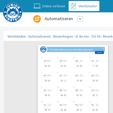
Online oefenen
Werkbladen
Automatiseren
Werkbladen
›
Automatiseren - Bewerkingen
›
In de mix
›
Tot 50
›
Meerk