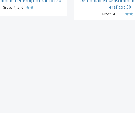
men met erbij en eraf tot 50
Oefenblad: Rekensommen 
eraf tot 50
Groep 4, 5, 6
Groep 4, 5, 6