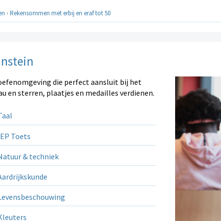
en
›
Rekensommen met erbij en eraf tot 50
instein
oefenomgeving die perfect aansluit bij het
au en sterren, plaatjes en medailles verdienen.
aal
EP Toets
atuur & techniek
ardrijkskunde
evensbeschouwing
leuters