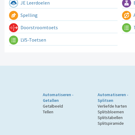
JE Leerdoelen
E
Spelling
A
Doorstroomtoets
LVS-Toetsen
Automatiseren -
Automatiseren -
Getallen
Splitsen
Getalbeeld
Verliefde harten
Tellen
Splitsbloemen
Splitstabellen
Splitspiramide