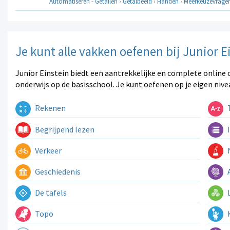
Automatiseren - Getallen
›
Getalbeeld
›
Handen
›
Meerkeuzevrage
Je kunt alle vakken oefenen bij Junior E
Junior Einstein biedt een aantrekkelijke en complete online 
onderwijs op de basisschool. Je kunt oefenen op je eigen nive
Rekenen
T
Begrijpend lezen
I
Verkeer
N
Geschiedenis
A
De tafels
L
Topo
K