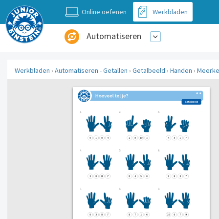
Online oefenen
Werkbladen
Automatiseren
Werkbladen
›
Automatiseren - Getallen
›
Getalbeeld
›
Handen
›
Meerke