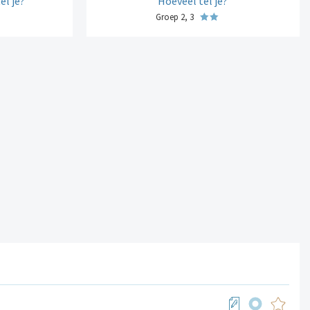
el je?
Hoeveel tel je?
Groep 2, 3