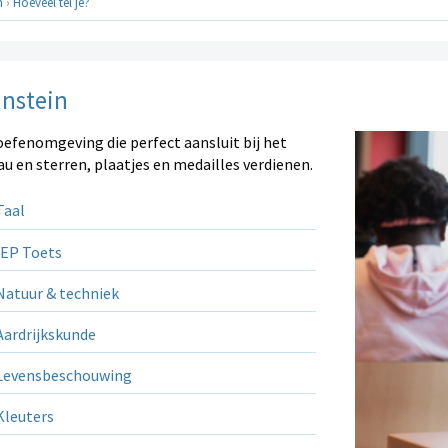
n
›
Hoeveel tel je?
instein
oefenomgeving die perfect aansluit bij het
au en sterren, plaatjes en medailles verdienen.
aal
EP Toets
atuur & techniek
ardrijkskunde
evensbeschouwing
leuters