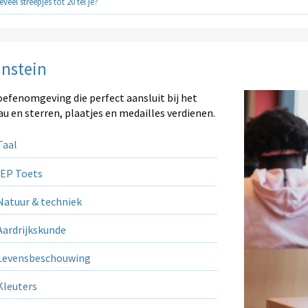
veel streepjes tot 20 tel je?
instein
oefenomgeving die perfect aansluit bij het
au en sterren, plaatjes en medailles verdienen.
aal
EP Toets
atuur & techniek
ardrijkskunde
evensbeschouwing
leuters