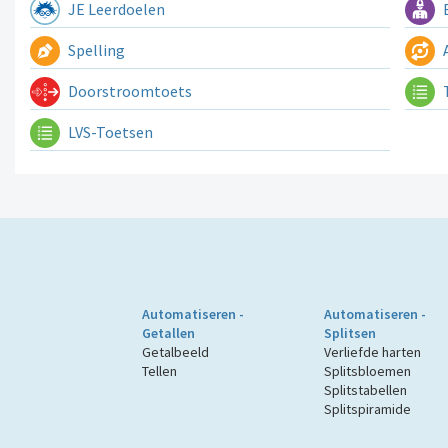
JE Leerdoelen
E
Spelling
A
Doorstroomtoets
LVS-Toetsen
Automatiseren -
Automatiseren -
Getallen
Splitsen
Getalbeeld
Verliefde harten
Tellen
Splitsbloemen
Splitstabellen
Splitspiramide