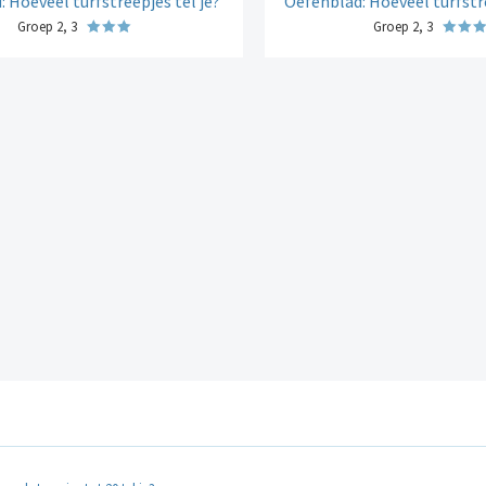
 Hoeveel turfstreepjes tel je?
Oefenblad: Hoeveel turfstre
Groep 2, 3
Groep 2, 3