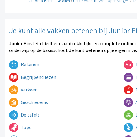
Automatiseren - Getallen
›
Getalbeeld
›
Turven
›
Open vragen
›
Hoe
Je kunt alle vakken oefenen bij Junior E
Junior Einstein biedt een aantrekkelijke en complete online 
onderwijs op de basisschool. Je kunt oefenen op je eigen nive
Rekenen
T
Begrijpend lezen
I
Verkeer
N
Geschiedenis
A
De tafels
L
Topo
K