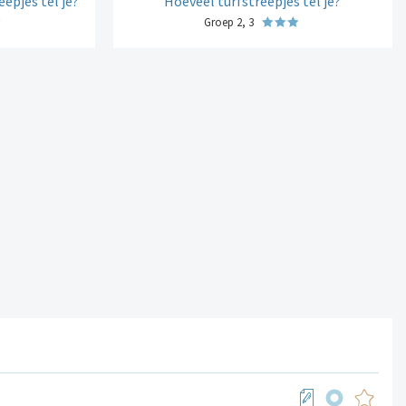
epjes tel je?
Hoeveel turfstreepjes tel je?
Groep 2, 3