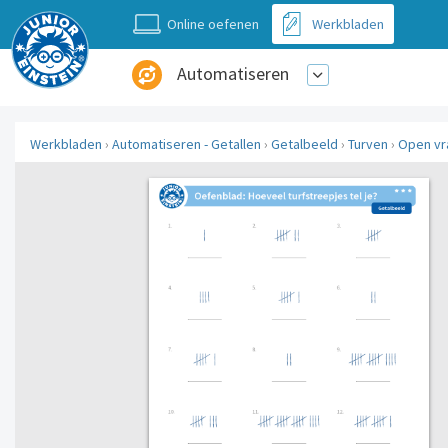
Online oefenen
Werkbladen
Automatiseren
Werkbladen
›
Automatiseren - Getallen
›
Getalbeeld
›
Turven
›
Open vr